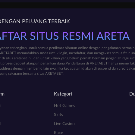
 DENGAN PELUANG TERBAIK
FTAR SITUS RESMI ARETA
ayanan terlengkap untuk semua penikmat hiburan online dengan pengalaman bermain 
ARETABET memudahkan Anda untuk login, mendaftar, dan mengakses semua fitur ungg
 di situs aretabet ini, dan untuk kalian yang belum pernah bermain janganlah rag
 proses deposit ataupun penarikan dana.Pendaftaran di ARETABET hanya memerlukan w
address dengan member id lain nya. jika kedapatan id akan di suspend dan credit a
rgabung sekarang bersama situs ARETABET.
rm
Kategori
Du
i
Hot Games
Slots
l
Live Casino
Race