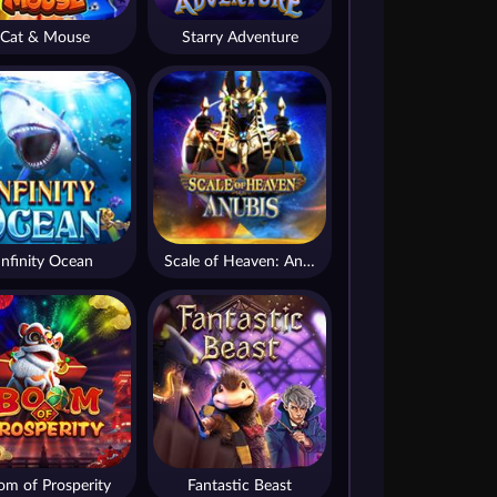
Cat & Mouse
Starry Adventure
Infinity Ocean
Scale of Heaven: Anubis
m of Prosperity
Fantastic Beast