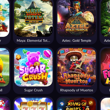
r
Maya: Elemental Totem
Aztec: Gold Temple
Azt
ll
Sugar Crush
Rhapsody of Muertos