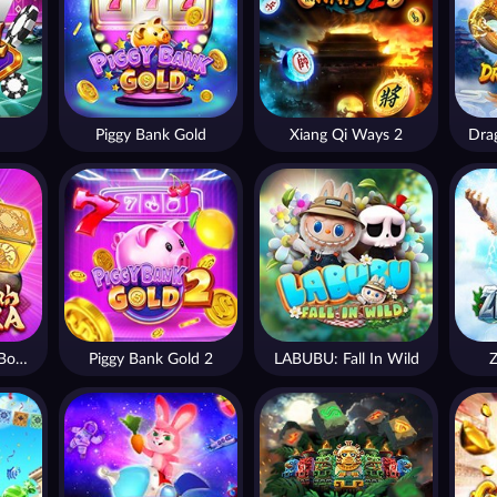
Piggy Bank Gold
Xiang Qi Ways 2
Dra
Fish Prawn Crab Bonanza
Piggy Bank Gold 2
LABUBU: Fall In Wild
Z