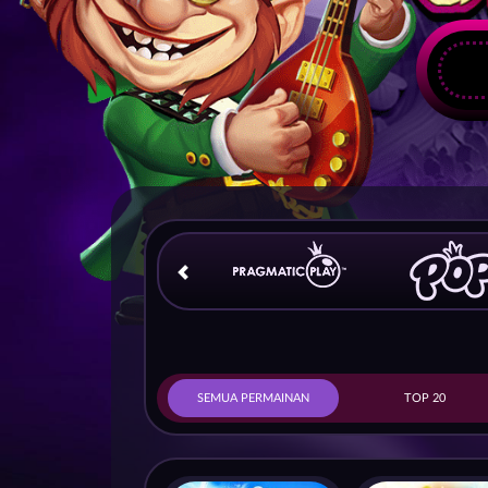
SEMUA PERMAINAN
TOP 20