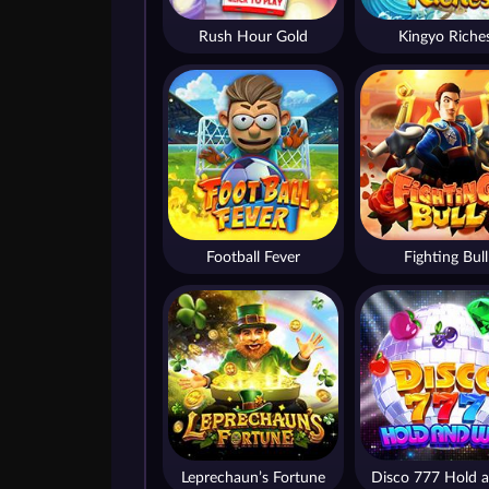
Rush Hour Gold
Kingyo Riche
Football Fever
Fighting Bull
Leprechaun’s Fortune