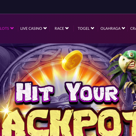
SLOTS
LIVE CASINO
RACE
TOGEL
OLAHRAGA
CR