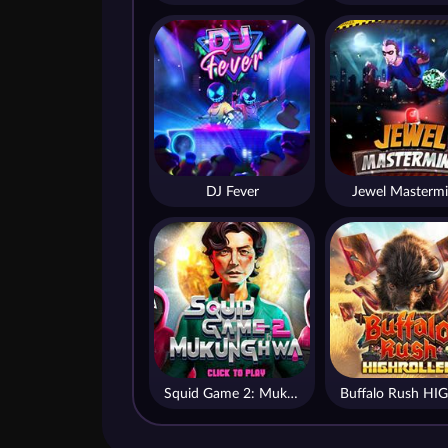
DJ Fever
Jewel Masterm
Squid Game 2: Mukunghwa