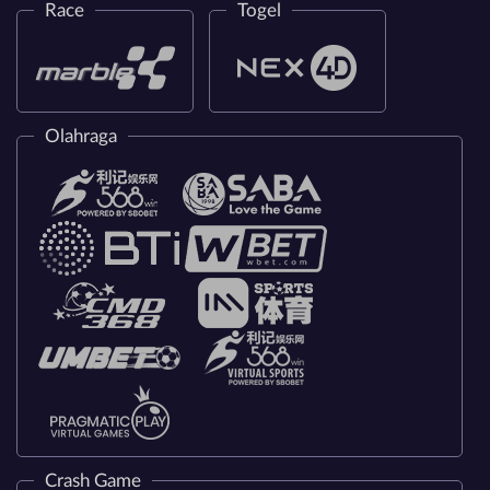
Race
Togel
Olahraga
Crash Game