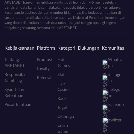
ARETABET hanya memerlukan waktu tidak lebih dari -+5 menit setelah
pengisian data kalian bisa malakukan deposti, tidak diperbolehkan adanya
kesamaan ip address dengan member id lain nya. jika kedapatan id akan di
suspend dan credit akan ditarik semua nya, Maksimal Penarikan kemenangan
yang dapat di lakukan adalah dua ratus juta, jadi tunggu apa lagi segera
bergabung sekarang bersama situs ARETABET.
Kebijaksanaan
Platform
Kategori
Dukungan
Komunitas
Tentang
Promosi
Hot
Whatsa
ARETABET
Games
pp
Loyalty
Responsible
Slots
instagra
Referral
Gambling
m
Live
Syarat dan
Casino
Telegra
Ketentuan
m
Race
Pusat Bantuan
Faceboo
Togel
k
Olahraga
twitter
Crash
Game