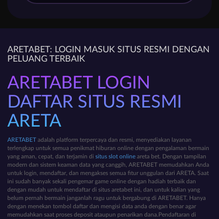
ARETABET: LOGIN MASUK SITUS RESMI DENGAN
PELUANG TERBAIK
ARETABET LOGIN
DAFTAR SITUS RESMI
ARETA
ARETABET
adalah platform terpercaya dan resmi, menyediakan layanan
terlengkap untuk semua penikmat hiburan online dengan pengalaman bermain
yang aman, cepat, dan terjamin di
situs slot online
areta bet. Dengan tampilan
modern dan sistem keaman data yang canggih, ARETABET memudahkan Anda
untuk login, mendaftar, dan mengakses semua fitur unggulan dari ARETA. Saat
ini sudah banyak sekali pengemar game online dengan hadiah terbaik dan
dengan mudah untuk mendaftar di situs aretabet ini, dan untuk kalian yang
belum pernah bermain janganlah ragu untuk bergabung di ARETABET. Hanya
dengan menekan tombol daftar dan mengisi data anda dengan benar agar
memudahkan saat proses deposit ataupun penarikan dana.Pendaftaran di