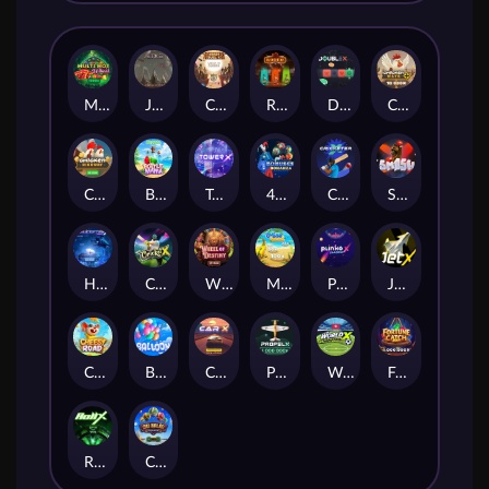
Multi Hot Wheel
JetX3
Crash Duel X
RodeoX
DoubleX
ChickenWays
Chicken Highway
Bottle Mania
TowerX
4 Bonuses Bonanza
CricketerX
Smash X
HelicopterX
CricketX
Wheel Of Destiny
MineIsland
PlinkoXClassic
JetX
Cheesy Road
Balloon
CarX
PropelX
World Champion X
Fortune Catch
RollX
CaiBalaoCappadocia