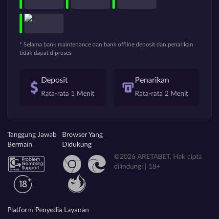
* Selama bank maintenance dan bank offline deposit dan penarikan
tidak dapat diproses
Deposit
Penarikan
Rata-rata 1 Menit
Rata-rata 2 Menit
Tanggung Jawab
Browser Yang
Bermain
Didukung
©2026 ARETABET. Hak cipta
dilindungi | 18+
Platform Penyedia Layanan