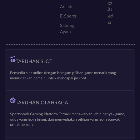
Arcade
E-Sports
Sabung
Ayam
TARUHAN SLOT
Penyedia slot online dengan beragam pilihan game menarik yang
memudahkan pemain untuk mencapai jackpot
TARUHAN OLAHRAGA
Sportsbook Gaming Platform Terbaik menawarkan lebih banyak game,
odds yang lebih tinggi, dan menyediakan pilihan yang lebih banyak
untuk pemain.