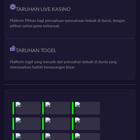
TARUHAN LIVE KASINO
Platform Pilihan bagi perusahaan-perusahaan terbaik di dunia, dengan
pilihan variasi game terbanyak
TARUHAN TOGEL
Platform togel yang menarik dari perusahan terbaik di dunia yang
menawarkan hadiah kemenangan besar